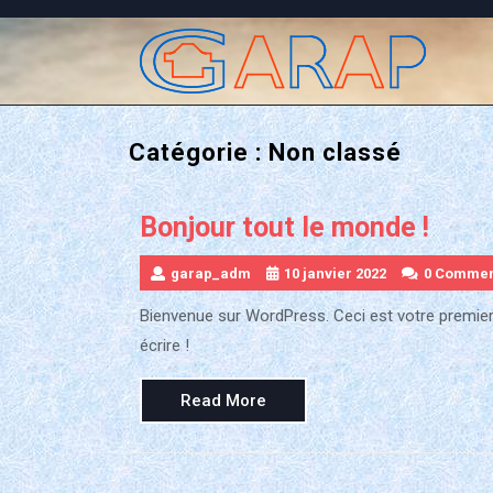
Skip
to
content
Catégorie :
Non classé
Bonjour tout le monde !
garap_adm
10 janvier 2022
0 Commen
Bienvenue sur WordPress. Ceci est votre premier
écrire !
Read
Read More
More