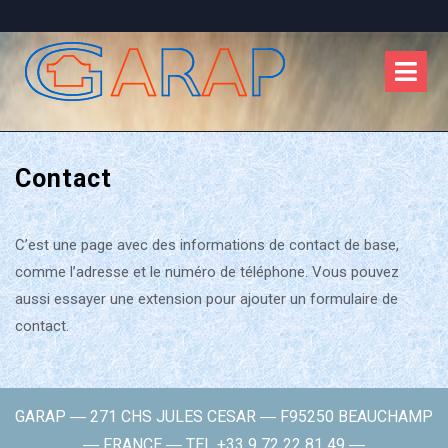
Skip
to
O
content
M
Contact
C’est une page avec des informations de contact de base,
comme l’adresse et le numéro de téléphone. Vous pouvez
aussi essayer une extension pour ajouter un formulaire de
contact.
GARAP ― 271 CHS JULES CESAR ― F95250 BEAUCHAMP
― FRANCE ― TEL +33 9 72 22 81 49 ―